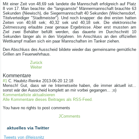
Mit einer Zeit von 48,69 sek landete die Mannschaft erfolgreich auf Platz
8 von 17. Man beachte: die "langsamste" Männermannschaft brauchte 63
Sekunden (Niewisch), die Siegermannschaft 40 Sekunden (Weichensdorf,
Titelverteidiger "Stadtmeister"). Und noch knapper: die drei ersten hatten
Zeiten von 40,68 sek; 40,32 sek und 40,18 sek. Die elektronische
Zeitmessung erlaubte zwar genaue Ergebnisse. Aber erst mussten am
Ziel zwei Behälter befüllt werden, das dauerte im Durchschnitt 10
Sekunden länger als in den Vorjahren. Im Anschluss an den offiziellen
Wettkampf maßen sich ein paar Mannschaften im Tanker ziehen.
Den Abschluss des Ausscheid bildete wieder das gemeinsame gemütliche
Grillen am Feuerwehrhaus.
Zurück
Weiter
Kommentare
#1
C. Haubitz-Reinke
2013-06-20 12:18
Mensch! Gut, dass wir ne Internetseite haben, die immer aktuell ist...
sonst wär der Ausscheid komplett an mir vorbei gegangen... ;o)
Kommentarliste aktualisieren
Alle Kommentare dieses Beitrages als RSS-Feed.
You have no rights to post comments
JComments
aktuelles via Twitter
Tweets von @leissnitz