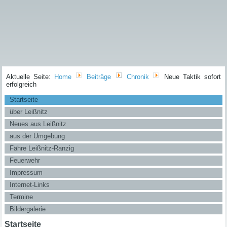
Aktuelle Seite:
Home
Beiträge
Chronik
Neue Taktik sofort
erfolgreich
Startseite
über Leißnitz
Neues aus Leißnitz
aus der Umgebung
Fähre Leißnitz-Ranzig
Feuerwehr
Impressum
Internet-Links
Termine
Bildergalerie
Startseite