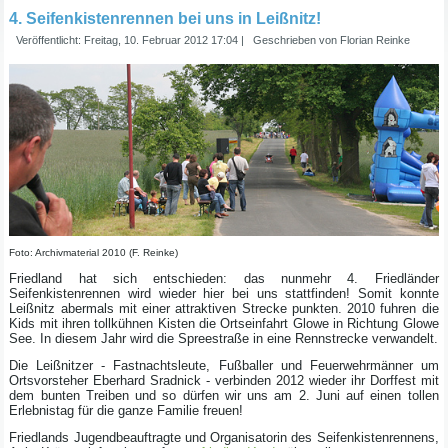
4. Seifenkistenrennen bei uns in Leißnitz!
Veröffentlicht: Freitag, 10. Februar 2012 17:04
|
Geschrieben von Florian Reinke
Foto: Archivmaterial 2010 (F. Reinke)
Friedland hat sich entschieden: das nunmehr 4. Friedländer
Seifenkistenrennen wird wieder hier bei uns stattfinden! Somit konnte
Leißnitz abermals mit einer attraktiven Strecke punkten. 2010 fuhren die
Kids mit ihren tollkühnen Kisten die Ortseinfahrt Glowe in Richtung Glowe
See. In diesem Jahr wird die Spreestraße in eine Rennstrecke verwandelt.
Die Leißnitzer - Fastnachtsleute, Fußballer und Feuerwehrmänner um
Ortsvorsteher Eberhard Sradnick - verbinden 2012 wieder ihr Dorffest mit
dem bunten Treiben und so dürfen wir uns am 2. Juni auf einen tollen
Erlebnistag für die ganze Familie freuen!
Friedlands Jugendbeauftragte und Organisatorin des Seifenkistenrennens,