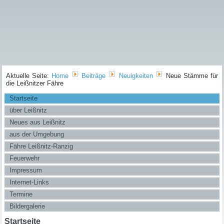
Aktuelle Seite:
Home
Beiträge
Neuigkeiten
Neue Stämme für
die Leißnitzer Fähre
Startseite
über Leißnitz
Neues aus Leißnitz
aus der Umgebung
Fähre Leißnitz-Ranzig
Feuerwehr
Impressum
Internet-Links
Termine
Bildergalerie
Startseite