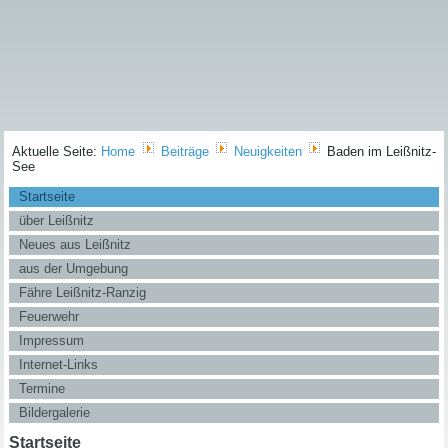
Aktuelle Seite:
Home
Beiträge
Neuigkeiten
Baden im Leißnitz-
See
Startseite
über Leißnitz
Neues aus Leißnitz
aus der Umgebung
Fähre Leißnitz-Ranzig
Feuerwehr
Impressum
Internet-Links
Termine
Bildergalerie
Startseite